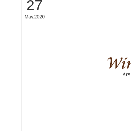
27
May
2020