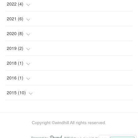
(
1
)
2022
(
4
)
(
1
)
(
2
)
2021
(
6
)
(
1
)
(
1
)
2020
(
8
)
(
1
)
(
1
)
(
1
)
2019
(
2
)
(
1
)
(
2
)
(
1
)
2018
(
1
)
(
2
)
(
1
)
(
1
)
(
1
)
2016
(
1
)
(
1
)
(
1
)
(
1
)
2015
(
10
)
(
2
)
(
4
)
(
1
)
(
3
)
Copyright ©windhill All rights reserved.
(
2
)